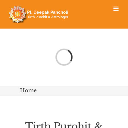
Skip
to
content
Loading...
Home
Tirth Purohit &