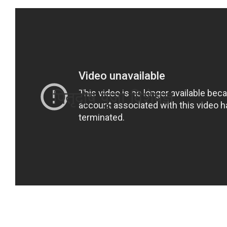
पितृदोष पूजा विशेषज्ञ