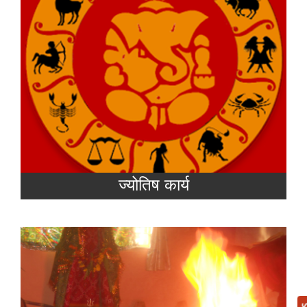
के वर्तमान और भविष्य की जानकारियाँ दर्शायी है
Read more
ज्योतिष कार्य
यज्ञ का अर्थ है- शुभ कर्म। श्रेष्ठ कर्म। सतकर्म।
वेदानुसार यज्ञ पाँच प्रकार के होते हैं-(1) ब्रह्मयज्ञ (2)
देवयज्ञ (3) पितृयज्ञ (4) वैश्वदेव यज्ञ (5) अतिथि यज्ञ.