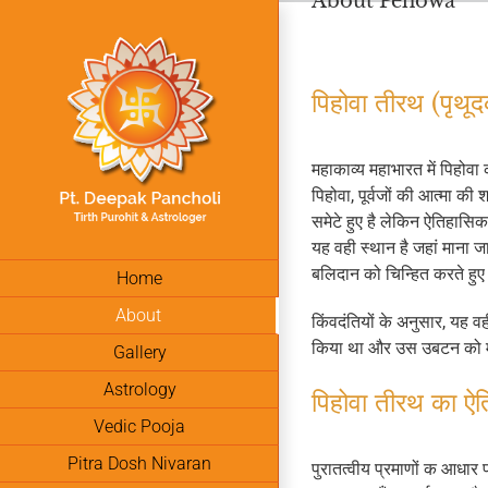
About Pehowa
Skip
to
content
पिहोवा तीरथ (पृथूद
महाकाव्‍य महाभारत में पिहोवा
पिहोवा, पूर्वजों की आत्‍मा क
समेटे हुए है लेकिन ऐतिहासिक 
यह वही स्‍थान है जहां माना 
बलिदान को चिन्हित करते हुए 
Home
About
किंवदंतियों के अनुसार, यह वह
किया था और उस उबटन को मां
Gallery
Astrology
पिहोवा तीरथ का ऐत
Vedic Pooja
Pitra Dosh Nivaran
पुरातत्वीय प्रमाणों क आधार 