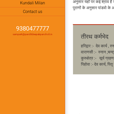
अनुसार यहाँ पर कई श्राव है जो
Kundali Milan
पुराणों के अनुसार पांडवो के 
Contact us
9380477777
sampark@panditdeepakpancholi.in
तीरथ कर्मभेद
हरिद्वार :- देव कार्य , 
वाराणसी :- स्नान ,चन्द
कुरुक्षेत्र :- सूर्य ग्र
पिहोवा :- देव कार्य, पित