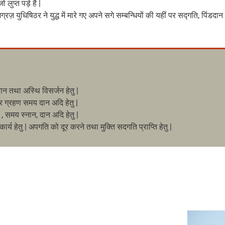
 लुप्त पड़े है |
अग्रज़ युधिषिठर ने युद्ध में मारे गए अपने सगे सम्बन्धियों की यहीं पर सद्गति, पिंड
स्नान तथा अस्थि विसर्जन हेतु |
्र ग्रहण समय दान अदि हेतु |
हण , समय स्नान, दान अदि हेतु |
ृ कार्य हेतु | अपगति को दूर करने तथा मुक्ति सदगति प्राप्ति हेतु |